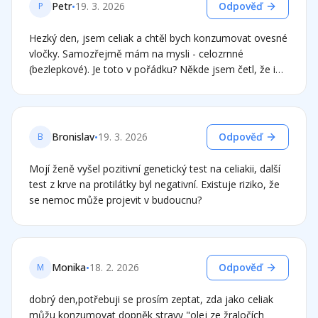
společné kuchyně vlastní nádobí (topinkovač, prkénka,
•
Petr
19. 3. 2026
Odpověď
P
vařečky). Kontaminace: Do jaké míry je reálně
nebezpečná pro regeneraci střeva? Děkuji.
Hezký den, jsem celiak a chtěl bych konzumovat ovesné
vločky. Samozřejmě mám na mysli - celozrnné
(bezlepkové). Je toto v pořádku? Někde jsem četl, že i
bezlepkové mohou být problém.. Děkuji
•
Bronislav
19. 3. 2026
Odpověď
B
Mojí ženě vyšel pozitivní genetický test na celiakii, další
test z krve na protilátky byl negativní. Existuje riziko, že
se nemoc může projevit v budoucnu?
•
Monika
18. 2. 2026
Odpověď
M
dobrý den,potřebuji se prosím zeptat, zda jako celiak
můžu konzumovat dopněk stravy "olej ze žraločích