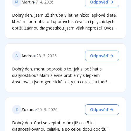
•
Martin
7. 4. 2026
Odpověď
M
mam brneni končetin a slabost. Muze to souviset s
celiakii? Nikdy jsem to neměla. Dekuji
Dobrý den, jsem už zhruba 8 let na nízko lepkové dietě,
která mi pomohla od úporných střevních i psychických
obtíží. Žádnou diagnostikou jsem však neprošel. Oves
(obyčejný) jím každý den a nepozoruji žádné obtíže,
stravuji se přirozeně bezlepkově spíš než nějakými
napodobeninami, rýže, pohanka, hodně zeleniny, sýra,
luštěniny apod. Pochopil jsem že kdybych chtěl mít
•
Andrea
23. 3. 2026
Odpověď
A
přesnější informace tak bych musel měsíc jist lepek a
pak podstoupit vyšetření. Taková představa mě děsí,
Dobrý den, mohu poprosit o to, jak si počínat s
bylo by pro mě obtížné fungovat. Co riskuji když jen
diagnostikou? Mám zjevné problémy s lepkem.
sleduji symptomy? Jaké mám další možnosti? Genetika?
Absolovala jsem genetické testy na celiakii, a tudíž
Moc děkuji za Váš čas.
protože genetické testy na celiakii a gen HLA vyšly
negativní, tak údajně nemohu mít celiakii, ale zároven
mám samé problémy s tím, že mě lepkové obiloviny
nikdy nedokázaly zasytit a bolela mě hlava, ale jiné
•
Zuzana
20. 3. 2026
Odpověď
Z
problémy nebyly. Když jsem omezila lepek , tak výrazná
úleva, nicméně stále jsem si nechala bezlepkový oves,
Dobrý den. Chci se zeptat, mám již cca 5 let
který ale pak mi tytéž problémy dělal také. Nyní jsem na
diagnostikovanou celiakii, a po celou dobu dodržuji