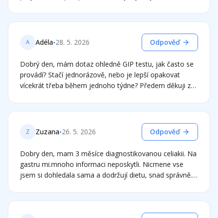
zeptat, když vynecháme biopsii, zda na potvrzení
na protilátky je negativní. Může se přeci jen jednat o
ceilakie je vhodné kromě genet. testu provést i test na
celiakii? Děkuji za odpověď
přítomnost protilátek či ještě nějaký test? Moc děkuji a
díky za vaše stránky, které mi velmi pomáhají. zdravím s
•
Adéla
28. 5. 2026
Odpověď
A
vděčností
Dobrý den, mám dotaz ohledně GIP testu, jak často se
provádí? Stačí jednorázově, nebo je lepší opakovat
vícekrát třeba během jednoho týdne? Předem děkuji za
reakci, Adéla
•
Zuzana
26. 5. 2026
Odpověď
Z
Dobry den, mam 3 měsíce diagnostikovanou celiakii. Na
gastru mi.mnoho informaci neposkytli. Nicmene vse
jsem si dohledala sama a dodržují dietu, snad správně.
Nicméně me potíže úplně nezmizely. Ano bolesti břicha
jo, unava take. Ale stačí mi stopové množství
lepku(treba neumite prkynko) a mam zazivaci problemy,
to jsem pred dietou nemela, pouze nadymani. Ale nove