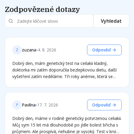
Zodpovězené dotazy
Vyhledat
•
zuzana
4. 8. 2026
Odpověď
Z
Dobrý den, mám genetický test na ceilakii kladný,
doktorka mi zatím doporučila bezlepkovou dietu, další
vyšetření zatím neděláme. Tři roky anémie, která se
vždy na chvíli zlepší po masivním dodávání doplňků se
železem, aby se opět po vysazení vrátila... Takže snad
pomůže dieta. Ale bohužel jsem právě zjistila, že v
přípravku floradix železo je i vodný extrakt z kvasnic a
•
Pavlína
17. 7. 2026
Odpověď
P
extrakt z pšeničných klíčků. Ten mi železo dobře zvedal,
přípravky z lékárny jsem snášela špatně. Myslíte, že
Dobrý den, máme v rodině geneticky potvrzenou celiakii.
mohu měsíc floradix užívat, doplnit železo, a pak
Můj sym 15 let má dlouhodobě po jídle bolest břicha s
pokračovat s přísnou dietou? A též jsem se chtěla
průjmem. Ale prospívá, nehubne je vysoký. Test v krvi