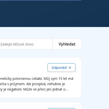
Vyhledat
Odpověď
eticky potvrzenou celiakii. Můj sym 15 let má
řicha s průjmem. Ale prospívá, nehubne je
tky je negativní. Může se přeci jen jednat o