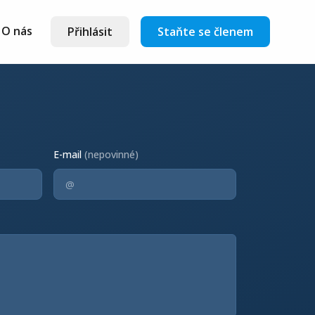
O nás
Přihlásit
Staňte se členem
E-mail
(nepovinné)