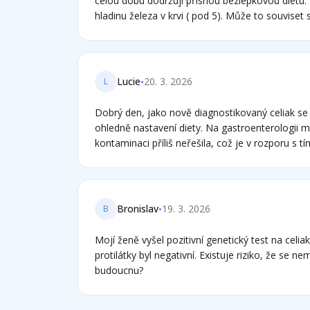
celou dobu dodržuji přísnou bezlepkovou dietu.
hladinu železa v krvi ( pod 5). Může to souviset s 
neporušuji ( tedy určitě ne vědomě)? A dále jse
celiakie může být příčinou exokrinní pankreatické
diagnostikovali teď čerstvě) a pokud ano, zda j
se slinivka vyléčí ( vzhledem k tomu, že celiakie je onemocnění celoživotní
•
Lucie
20. 3. 2026
L
Děkuji předem za Vaši pdpověď.
Dobrý den, jako nově diagnostikovaný celiak se na Vás obracím s dotazem
ohledně nastavení diety. Na gastroenterologii m
kontaminaci příliš neřešila, což je v rozporu s tím co čtu. Sto
nutné se vyhýbat výrobkům s nápisem „může obsahovat
Musím mít v rámci společné kuchyně vlastní nád
vařečky). Kontaminace: Do jaké míry je reálně nebezpečná pro regeneraci
střeva? Děkuji.
•
Bronislav
19. 3. 2026
B
Mojí ženě vyšel pozitivní genetický test na celiaki
protilátky byl negativní. Existuje riziko, že se n
budoucnu?