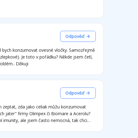
ehce pozitivní. Děkuji moc.
Odpověď
těl bych konzumovat ovesné vločky. Samozřejmě
zlepkové). Je toto v pořádku? Někde jsem četl,
oblém.. Děkuji
Odpověď
m zeptat, zda jako celiak můžu konzumovat
ích jater" firmy Olimpex či Biomare a Acerolu?
í imunity, ale jsem často nemocná, tak chci
spělým dětem to pomáhá . Co byste mi prosím
j z Kombuchy. děkuji za odpověď Piekarová