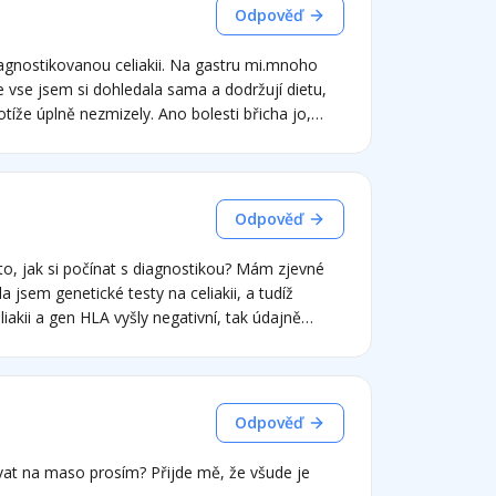
Odpověď
 vse jsem si dohledala sama a dodržují dietu,
zmizely. Ano bolesti břicha jo,
pové množství lepku(treba neumite prkynko) a
sem pred dietou nemela, pouze nadymani. Ale
labost. Muze to souviset s celiakii? Nikdy jsem
Odpověď
 jsem genetické testy na celiakii, a tudíž
iakii a gen HLA vyšly negativní, tak údajně
ím, že mě lepkové
ytit a bolela mě hlava, ale jiné problémy nebyly.
 výrazná úleva, nicméně stále jsem si nechala
ytéž problémy dělal také. Nyní jsem na
Odpověď
m se dobře. Nicméně jsem chtěla jít na
, že to již nejde. Opravdu stačí, že jsem nejedla
vat na maso prosím? Přijde mě, že všude je
Jinak protilátky proti TG a DGP mám negativní,