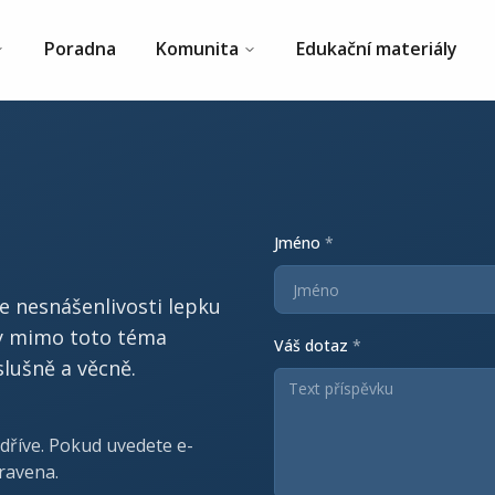
Poradna
Komunita
Edukační materiály
Jméno
*
se nesnášenlivosti lepku
zy mimo toto téma
Váš dotaz
*
lušně a věcně.
dříve. Pokud uvedete e-
ravena.