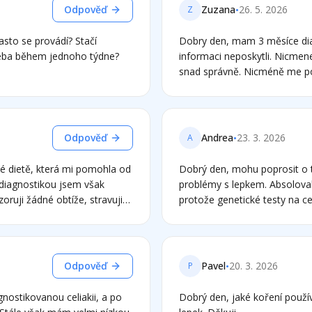
síc floradix užívat, doplnit
•
Odpověď
Zuzana
26. 5. 2026
Z
ž jsem se chtěla zeptat, když
 vhodné kromě genet. testu
sto se provádí? Stačí
Dobry den, mam 3 měsíce diagnostikovanou celiakii. Na gastru mi.mnoho
nějaký test? Moc děkuji a díky
třeba během jednoho týdne?
informaci neposkytli. Nicmene
ím s vděčností
snad správně. Nicméně me potíže úplně ne
unava take. Ale stačí mi sto
mam zazivaci problemy, to j
nove mam brneni končetin a s
to neměla. Dekuji
•
Odpověď
Andrea
23. 3. 2026
A
vé dietě, která mi pomohla od
Dobrý den, mohu poprosit o to, jak si počínat s diagnostikou? Mám zjevné
 diagnostikou jsem však
problémy s lepkem. Absolovala
oruji žádné obtíže, stravuji
protože genetické testy na cel
odobeninami, rýže, pohanka,
nemohu mít celiakii, ale zároven mám samé problémy s t
jsem že kdybych chtěl mít
obiloviny nikdy nedokázaly zas
epek a pak podstoupit
Když jsem omezila lepek , tak
ro mě obtížné fungovat. Co
bezlepkový oves, který ale pak mi t
•
Odpověď
Pavel
20. 3. 2026
P
 možnosti? Genetika? Moc
úplně bezlepkové dietě a cítí
gastroskopii a bylo mi řečeno
gnostikovanou celiakii, a po
Dobrý den, jaké koření použí
lepek měsíc a už to nepůjde? 