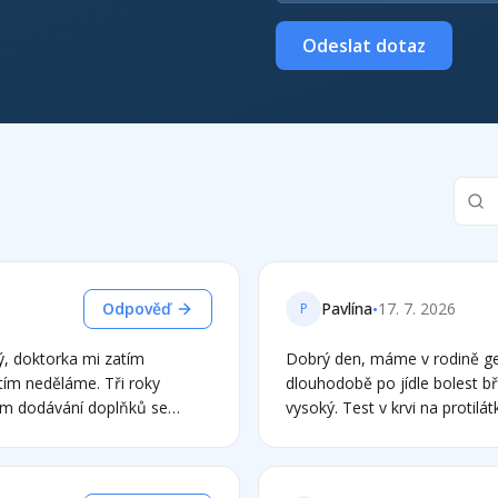
Odeslat dotaz
•
Odpověď
Pavlína
17. 7. 2026
P
ý, doktorka mi zatím
Dobrý den, máme v rodině gen
atím neděláme. Tři roky
dlouhodobě po jídle bolest b
ním dodávání doplňků se
vysoký. Test v krvi na protilá
že snad pomůže dieta. Ale
celiakii? Děkuji za odpověď
ix železo je i vodný extrakt z
lezo dobře zvedal, přípravky z