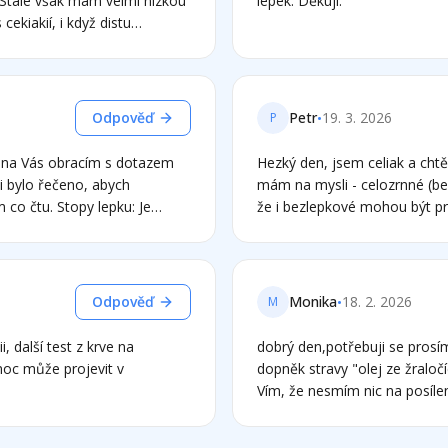
 Stále však mám velmi nízkou
lepek. Děkuji.
ale sIgE/A proti Lepku vyšly l
cekiakií, i když distu
m se chtěla zeptat, zda
 insuficience ( kterou mi
e v tomto případě naděje, že
) ?
•
Odpověď
Petr
19. 3. 2026
P
Hezký den, jsem celiak a ch
i bylo řečeno, abych
mám na mysli - celozrnné (be
py lepku: Je
že i bezlepkové mohou být pr
 stopy? Domácnost:
obí (topinkovač, prkénka,
•
Odpověď
Monika
18. 2. 2026
M
i, další test z krve na
dobrý den,potřebuji se prosí
emoc může projevit v
dopněk stravy "olej ze žraloč
Vím, že nesmím nic na posílen
něco zkusit, protože mým do
doporučili? A tak samo nápo