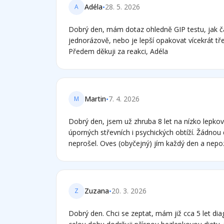
lékárny jsem snášela špatně. Myslíte, že mohu mě
•
Adéla
28. 5. 2026
A
železo, a pak pokračovat s přísnou dietou? A té
vynecháme biopsii, zda na potvrzení ceilakie je
Dobrý den, mám dotaz ohledně GIP testu, jak ča
provést i test na přítomnost protilátek či ještě 
jednorázově, nebo je lepší opakovat vícekrát 
za vaše stránky, které mi velmi pomáhají. zdrav
Předem děkuji za reakci, Adéla
•
Martin
7. 4. 2026
M
Dobrý den, jsem už zhruba 8 let na nízko lepko
úporných střevních i psychických obtíží. Žádnou
neprošel. Oves (obyčejný) jím každý den a nepoz
se přirozeně bezlepkově spíš než nějakými nap
hodně zeleniny, sýra, luštěniny apod. Pochopil 
přesnější informace tak bych musel měsíc jist l
vyšetření. Taková představa mě děsí, bylo by p
•
Zuzana
20. 3. 2026
Z
riskuji když jen sleduji symptomy? Jaké mám další
děkuji za Váš čas.
Dobrý den. Chci se zeptat, mám již cca 5 let dia