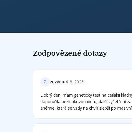
Zodpovězené dotazy
•
zuzana
4. 8. 2026
Z
Dobrý den, mám genetický test na ceilakii kladn
doporučila bezlepkovou dietu, další vyšetření z
anémie, která se vždy na chvíli zlepší po masiv
železem, aby se opět po vysazení vrátila... Tak
bohužel jsem právě zjistila, že v přípravku florad
kvasnic a extrakt z pšeničných klíčků. Ten mi že