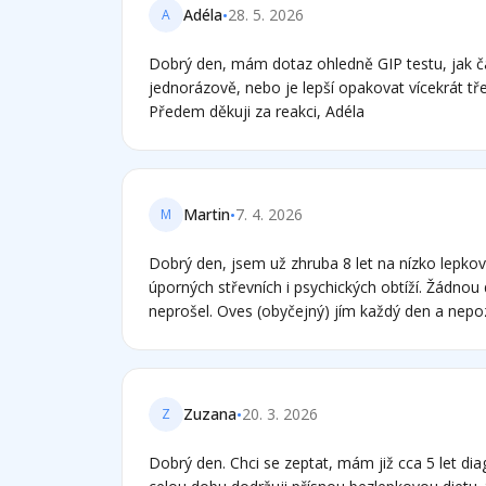
lékárny jsem snášela špatně. Myslíte, že mohu mě
•
Adéla
28. 5. 2026
A
železo, a pak pokračovat s přísnou dietou? A té
vynecháme biopsii, zda na potvrzení ceilakie je
Dobrý den, mám dotaz ohledně GIP testu, jak ča
provést i test na přítomnost protilátek či ještě 
jednorázově, nebo je lepší opakovat vícekrát 
za vaše stránky, které mi velmi pomáhají. zdrav
Předem děkuji za reakci, Adéla
•
Martin
7. 4. 2026
M
Dobrý den, jsem už zhruba 8 let na nízko lepko
úporných střevních i psychických obtíží. Žádnou
neprošel. Oves (obyčejný) jím každý den a nepoz
se přirozeně bezlepkově spíš než nějakými nap
hodně zeleniny, sýra, luštěniny apod. Pochopil 
přesnější informace tak bych musel měsíc jist l
vyšetření. Taková představa mě děsí, bylo by p
•
Zuzana
20. 3. 2026
Z
riskuji když jen sleduji symptomy? Jaké mám další
děkuji za Váš čas.
Dobrý den. Chci se zeptat, mám již cca 5 let dia