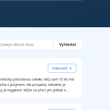
Vyhledat
Odpověď
eticky potvrzenou celiakii. Můj sym 15 let má
řicha s průjmem. Ale prospívá, nehubne je
tky je negativní. Může se přeci jen jednat o