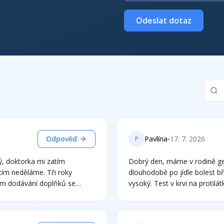
Odeslat dotaz
•
Odpověď
Pavlína
17. 7. 2026
P
ý, doktorka mi zatím
Dobrý den, máme v rodině gen
atím neděláme. Tři roky
dlouhodobě po jídle bolest b
ním dodávání doplňků se
vysoký. Test v krvi na protilá
že snad pomůže dieta. Ale
celiakii? Děkuji za odpověď
ix železo je i vodný extrakt z
lezo dobře zvedal, přípravky z