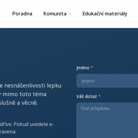
Poradna
Komunita
Edukační materiály
Jméno
*
se nesnášenlivosti lepku
zy mimo toto téma
Váš dotaz
*
lušně a věcně.
dříve. Pokud uvedete e-
ravena.