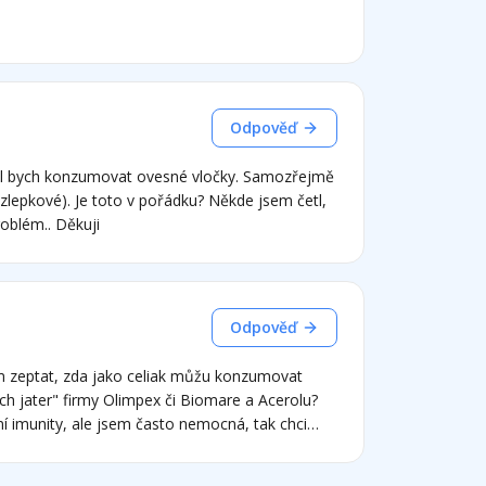
ehce pozitivní. Děkuji moc.
Odpověď
těl bych konzumovat ovesné vločky. Samozřejmě
zlepkové). Je toto v pořádku? Někde jsem četl,
oblém.. Děkuji
Odpověď
m zeptat, zda jako celiak můžu konzumovat
ích jater" firmy Olimpex či Biomare a Acerolu?
í imunity, ale jsem často nemocná, tak chci
spělým dětem to pomáhá . Co byste mi prosím
j z Kombuchy. děkuji za odpověď Piekarová