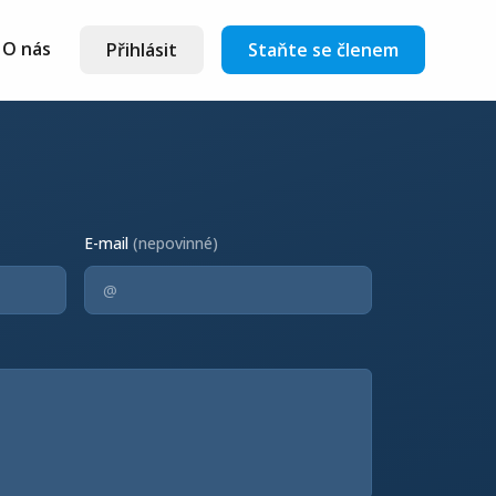
O nás
Přihlásit
Staňte se členem
E-mail
(nepovinné)