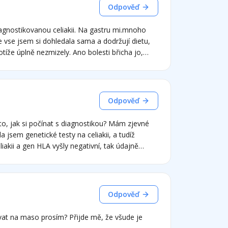
Odpověď
 vse jsem si dohledala sama a dodržují dietu,
zmizely. Ano bolesti břicha jo,
pové množství lepku(treba neumite prkynko) a
sem pred dietou nemela, pouze nadymani. Ale
labost. Muze to souviset s celiakii? Nikdy jsem
Odpověď
 jsem genetické testy na celiakii, a tudíž
iakii a gen HLA vyšly negativní, tak údajně
ím, že mě lepkové
ytit a bolela mě hlava, ale jiné problémy nebyly.
 výrazná úleva, nicméně stále jsem si nechala
ytéž problémy dělal také. Nyní jsem na
Odpověď
m se dobře. Nicméně jsem chtěla jít na
, že to již nejde. Opravdu stačí, že jsem nejedla
vat na maso prosím? Přijde mě, že všude je
Jinak protilátky proti TG a DGP mám negativní,