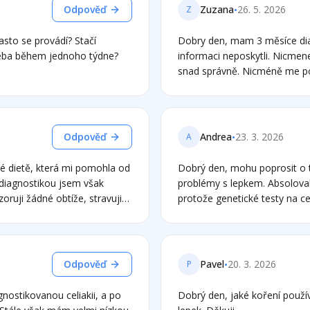
síc floradix užívat, doplnit
•
Odpověď
Zuzana
26. 5. 2026
Z
ž jsem se chtěla zeptat, když
 vhodné kromě genet. testu
sto se provádí? Stačí
Dobry den, mam 3 měsíce diagnostikovanou celiakii. Na gastru mi.mnoho
nějaký test? Moc děkuji a díky
třeba během jednoho týdne?
informaci neposkytli. Nicmene
ím s vděčností
snad správně. Nicméně me potíže úplně ne
unava take. Ale stačí mi sto
mam zazivaci problemy, to j
nove mam brneni končetin a s
to neměla. Dekuji
•
Odpověď
Andrea
23. 3. 2026
A
vé dietě, která mi pomohla od
Dobrý den, mohu poprosit o to, jak si počínat s diagnostikou? Mám zjevné
 diagnostikou jsem však
problémy s lepkem. Absolovala
oruji žádné obtíže, stravuji
protože genetické testy na cel
odobeninami, rýže, pohanka,
nemohu mít celiakii, ale zároven mám samé problémy s t
jsem že kdybych chtěl mít
obiloviny nikdy nedokázaly zas
epek a pak podstoupit
Když jsem omezila lepek , tak
ro mě obtížné fungovat. Co
bezlepkový oves, který ale pak mi t
•
Odpověď
Pavel
20. 3. 2026
P
 možnosti? Genetika? Moc
úplně bezlepkové dietě a cítí
gastroskopii a bylo mi řečeno
gnostikovanou celiakii, a po
Dobrý den, jaké koření použí
lepek měsíc a už to nepůjde? 