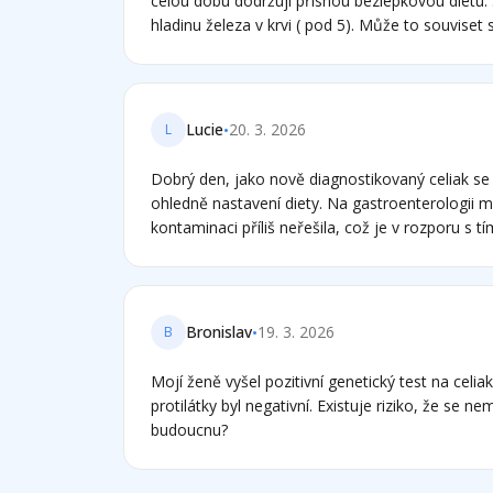
celou dobu dodržuji přísnou bezlepkovou dietu.
hladinu železa v krvi ( pod 5). Může to souviset s 
neporušuji ( tedy určitě ne vědomě)? A dále jse
celiakie může být příčinou exokrinní pankreatické
diagnostikovali teď čerstvě) a pokud ano, zda j
se slinivka vyléčí ( vzhledem k tomu, že celiakie je onemocnění celoživotní
•
Lucie
20. 3. 2026
L
Děkuji předem za Vaši pdpověď.
Dobrý den, jako nově diagnostikovaný celiak se na Vás obracím s dotazem
ohledně nastavení diety. Na gastroenterologii m
kontaminaci příliš neřešila, což je v rozporu s tím co čtu. Sto
nutné se vyhýbat výrobkům s nápisem „může obsahovat
Musím mít v rámci společné kuchyně vlastní nád
vařečky). Kontaminace: Do jaké míry je reálně nebezpečná pro regeneraci
střeva? Děkuji.
•
Bronislav
19. 3. 2026
B
Mojí ženě vyšel pozitivní genetický test na celiaki
protilátky byl negativní. Existuje riziko, že se n
budoucnu?