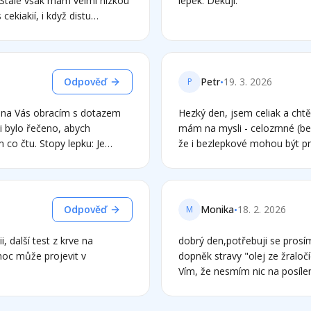
 Stále však mám velmi nízkou
lepek. Děkuji.
ale sIgE/A proti Lepku vyšly l
cekiakií, i když distu
m se chtěla zeptat, zda
 insuficience ( kterou mi
e v tomto případě naděje, že
) ?
•
Odpověď
Petr
19. 3. 2026
P
Hezký den, jsem celiak a ch
i bylo řečeno, abych
mám na mysli - celozrnné (be
py lepku: Je
že i bezlepkové mohou být pr
 stopy? Domácnost:
obí (topinkovač, prkénka,
•
Odpověď
Monika
18. 2. 2026
M
i, další test z krve na
dobrý den,potřebuji se prosí
emoc může projevit v
dopněk stravy "olej ze žraloč
Vím, že nesmím nic na posílen
něco zkusit, protože mým do
doporučili? A tak samo nápo