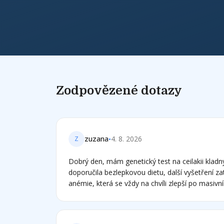
Zodpovězené dotazy
•
zuzana
4. 8. 2026
Z
Dobrý den, mám genetický test na ceilakii kladn
doporučila bezlepkovou dietu, další vyšetření z
anémie, která se vždy na chvíli zlepší po masiv
železem, aby se opět po vysazení vrátila... Tak
bohužel jsem právě zjistila, že v přípravku florad
kvasnic a extrakt z pšeničných klíčků. Ten mi že