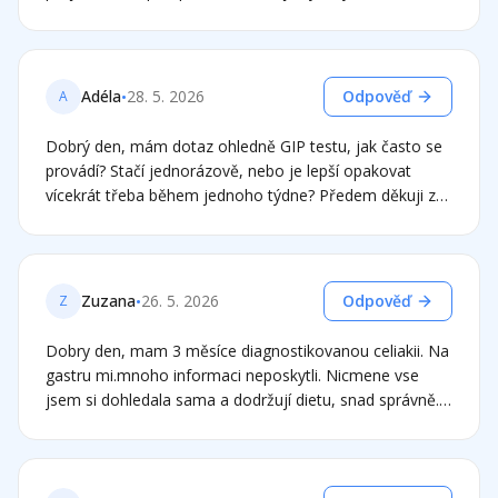
zeptat, když vynecháme biopsii, zda na potvrzení
na protilátky je negativní. Může se přeci jen jednat o
ceilakie je vhodné kromě genet. testu provést i test na
celiakii? Děkuji za odpověď
přítomnost protilátek či ještě nějaký test? Moc děkuji a
díky za vaše stránky, které mi velmi pomáhají. zdravím s
•
Adéla
28. 5. 2026
Odpověď
A
vděčností
Dobrý den, mám dotaz ohledně GIP testu, jak často se
provádí? Stačí jednorázově, nebo je lepší opakovat
vícekrát třeba během jednoho týdne? Předem děkuji za
reakci, Adéla
•
Zuzana
26. 5. 2026
Odpověď
Z
Dobry den, mam 3 měsíce diagnostikovanou celiakii. Na
gastru mi.mnoho informaci neposkytli. Nicmene vse
jsem si dohledala sama a dodržují dietu, snad správně.
Nicméně me potíže úplně nezmizely. Ano bolesti břicha
jo, unava take. Ale stačí mi stopové množství
lepku(treba neumite prkynko) a mam zazivaci problemy,
to jsem pred dietou nemela, pouze nadymani. Ale nove