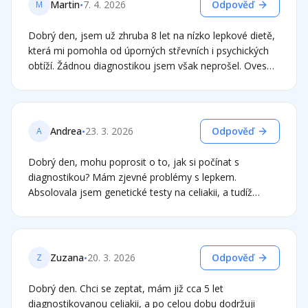
•
Martin
7. 4. 2026
Odpověď
M
mam brneni končetin a slabost. Muze to souviset s
celiakii? Nikdy jsem to neměla. Dekuji
Dobrý den, jsem už zhruba 8 let na nízko lepkové dietě,
která mi pomohla od úporných střevních i psychických
obtíží. Žádnou diagnostikou jsem však neprošel. Oves
(obyčejný) jím každý den a nepozoruji žádné obtíže,
stravuji se přirozeně bezlepkově spíš než nějakými
napodobeninami, rýže, pohanka, hodně zeleniny, sýra,
luštěniny apod. Pochopil jsem že kdybych chtěl mít
•
Andrea
23. 3. 2026
Odpověď
A
přesnější informace tak bych musel měsíc jist lepek a
pak podstoupit vyšetření. Taková představa mě děsí,
Dobrý den, mohu poprosit o to, jak si počínat s
bylo by pro mě obtížné fungovat. Co riskuji když jen
diagnostikou? Mám zjevné problémy s lepkem.
sleduji symptomy? Jaké mám další možnosti? Genetika?
Absolovala jsem genetické testy na celiakii, a tudíž
Moc děkuji za Váš čas.
protože genetické testy na celiakii a gen HLA vyšly
negativní, tak údajně nemohu mít celiakii, ale zároven
mám samé problémy s tím, že mě lepkové obiloviny
nikdy nedokázaly zasytit a bolela mě hlava, ale jiné
•
Zuzana
20. 3. 2026
Odpověď
Z
problémy nebyly. Když jsem omezila lepek , tak výrazná
úleva, nicméně stále jsem si nechala bezlepkový oves,
Dobrý den. Chci se zeptat, mám již cca 5 let
který ale pak mi tytéž problémy dělal také. Nyní jsem na
diagnostikovanou celiakii, a po celou dobu dodržuji