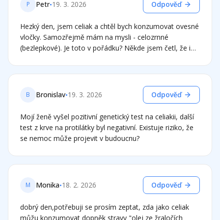
společné kuchyně vlastní nádobí (topinkovač, prkénka,
•
Petr
19. 3. 2026
Odpověď
P
vařečky). Kontaminace: Do jaké míry je reálně
nebezpečná pro regeneraci střeva? Děkuji.
Hezký den, jsem celiak a chtěl bych konzumovat ovesné
vločky. Samozřejmě mám na mysli - celozrnné
(bezlepkové). Je toto v pořádku? Někde jsem četl, že i
bezlepkové mohou být problém.. Děkuji
•
Bronislav
19. 3. 2026
Odpověď
B
Mojí ženě vyšel pozitivní genetický test na celiakii, další
test z krve na protilátky byl negativní. Existuje riziko, že
se nemoc může projevit v budoucnu?
•
Monika
18. 2. 2026
Odpověď
M
dobrý den,potřebuji se prosím zeptat, zda jako celiak
můžu konzumovat dopněk stravy "olej ze žraločích