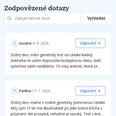
Zodpovězené dotazy
Vyhledat
•
zuzana
4. 8. 2026
Odpověď
Z
Dobrý den, mám genetický test na ceilakii kladný,
doktorka mi zatím doporučila bezlepkovou dietu, další
vyšetření zatím neděláme. Tři roky anémie, která se
vždy na chvíli zlepší po masivním dodávání doplňků se
železem, aby se opět po vysazení vrátila... Takže snad
pomůže dieta. Ale bohužel jsem právě zjistila, že v
přípravku floradix železo je i vodný extrakt z kvasnic a
•
Pavlína
17. 7. 2026
Odpověď
P
extrakt z pšeničných klíčků. Ten mi železo dobře zvedal,
přípravky z lékárny jsem snášela špatně. Myslíte, že
Dobrý den, máme v rodině geneticky potvrzenou celiakii.
mohu měsíc floradix užívat, doplnit železo, a pak
Můj sym 15 let má dlouhodobě po jídle bolest břicha s
pokračovat s přísnou dietou? A též jsem se chtěla
průjmem. Ale prospívá, nehubne je vysoký. Test v krvi